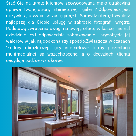
Stać Cię na utratę klientów spowodowaną mało atrakcyjną
oprawą Twojej strony internetowej i galerii? Odpowiedź jest
oczywista, a wybór w zasięgu ręki...Sprawdź ofertę i wybierz
najlepszą dla Ciebie usługę w zakresie fotografii wnętrz.
Podstawą zwrócenia uwagi na swoją ofertę w każdej niemal
dziedzinie jest odpowiednie zobrazowanie i wydobycie jej
walorów w jak najdoskonalszy sposób.Zwłaszcza w czasach
"kultury obrazkowej", gdy internetowe formy prezentacji
multimedialnej są wszechobecne, a o decyzjach klienta
decydują bodźce wzrokowe.