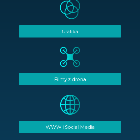
Grafika
Filmy z drona
WWW i Social Media