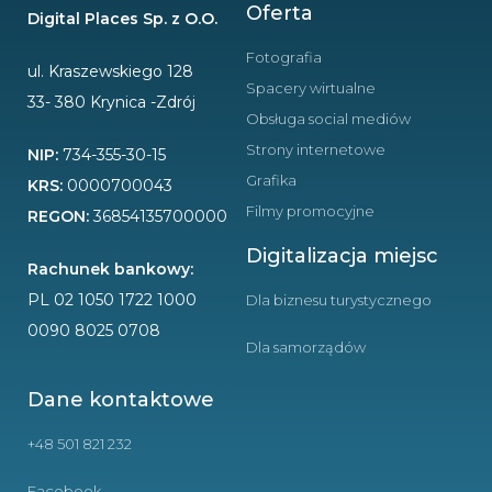
Oferta
Digital Places Sp. z O.O.
Fotografia
ul. Kraszewskiego 128
Spacery wirtualne
33- 380 Krynica -Zdrój
Obsługa social mediów
Strony internetowe
NIP:
734-355-30-15
Grafika
KRS:
0000700043
Filmy promocyjne
REGON:
36854135700000
Digitalizacja miejsc
Rachunek bankowy:
PL 02 1050 1722 1000
Dla biznesu turystycznego
0090 8025 0708
Dla samorządów
Dane kontaktowe
+48 501 821 232
Facebook