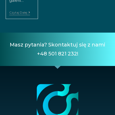
galerii…
Czytaj Dalej
Masz pytania? Skontaktuj się z nami
+48 501 821 232!