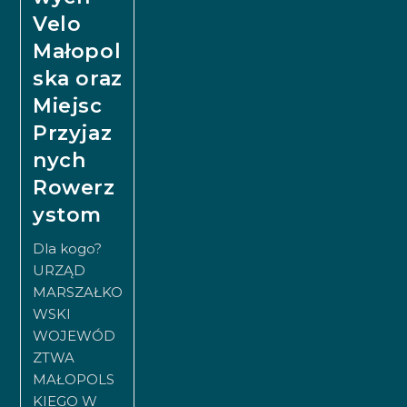
Velo
Małopol
ska oraz
Miejsc
Przyjaz
nych
Rowerz
ystom
Dla kogo?
URZĄD
MARSZAŁKO
WSKI
WOJEWÓD
ZTWA
MAŁOPOLS
KIEGO W