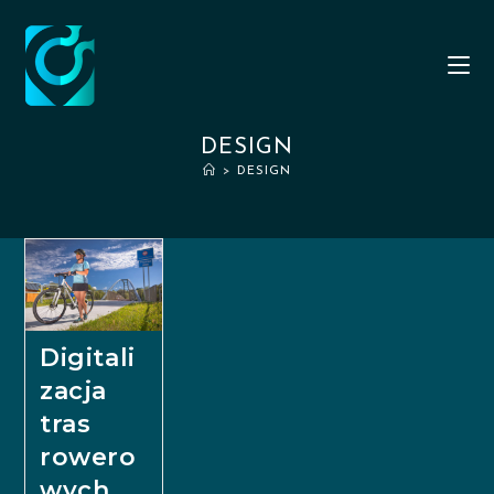
DESIGN
>
DESIGN
Digitali
zacja
tras
rowero
wych