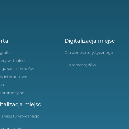
rta
Digitalizacja miejsc
grafia
Dla biznesu turystycznego
ery wirtualne
Dla samorządów
uga social mediów
ny internetowe
ika
y promocyjne
italizacja miejsc
biznesu turystycznego
samorządów