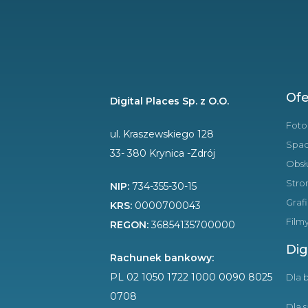
Ofe
Digital Places Sp. z O.O.
Foto
ul. Kraszewskiego 128
Spac
33- 380 Krynica -Zdrój
Obsł
Stro
NIP:
734-355-30-15
Graf
KRS:
0000700043
Film
REGON:
36854135700000
Dig
Rachunek bankowy:
PL 02 1050 1722 1000 0090 8025
Dla 
0708
Dla 