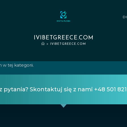
D
IVIBETGREECE.COM
>
IVIBETGREECE.COM
 tej kategorii.
 pytania? Skontaktuj się z nami +48 501 821